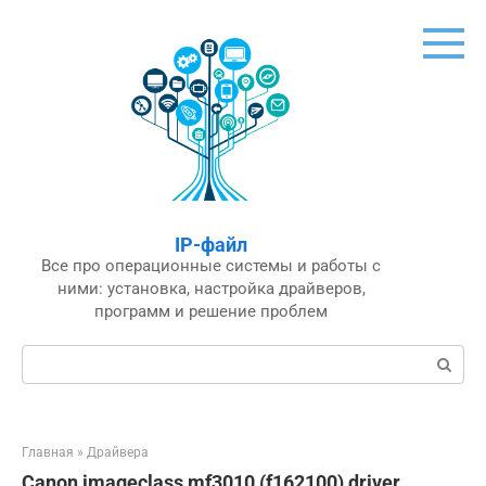
Перейти
к
контенту
IP-файл
Все про операционные системы и работы с
ними: установка, настройка драйверов,
программ и решение проблем
Поиск:
Главная
»
Драйвера
Canon imageclass mf3010 (f162100) driver